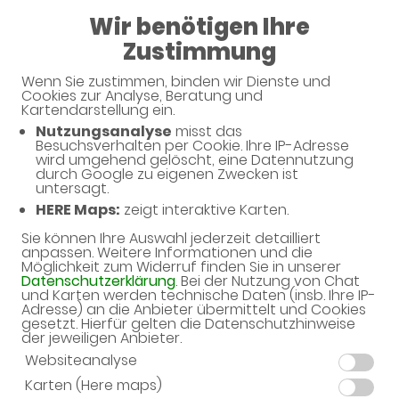
Wir benötigen Ihre
Apotheke im Ärztehaus Dierkow
Zustimmung
Wenn Sie zustimmen, binden wir Dienste und
Cookies zur Analyse, Beratung und
Unverbindliche Arzneimittel-
Kartendarstellung ein.
Reservierung
Nutzungsanalyse
misst das
Besuchsverhalten per Cookie. Ihre IP-Adresse
Apotheke im Ärztehaus Dierkow
wird umgehend gelöscht, eine Datennutzung
durch Google zu eigenen Zwecken ist
Hannes-Meyer-Platz 7, 18146 Rostock
untersagt.
HERE Maps:
zeigt interaktive Karten.
Eine Bearbeitung und Abholung der unverbindlichen
Arzneimittel-Reservierung ist nur während der
Sie können Ihre Auswahl jederzeit detailliert
anpassen. Weitere Informationen und die
Öffnungszeiten möglich.
Möglichkeit zum Widerruf finden Sie in unserer
Datenschutzerklärung
. Bei der Nutzung von Chat
und Karten werden technische Daten (insb. Ihre IP-
Adresse) an die Anbieter übermittelt und Cookies
gesetzt. Hierfür gelten die Datenschutzhinweise
der jeweiligen Anbieter.
Websiteanalyse
Karten (Here maps)