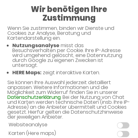
Wir benötigen Ihre
Apotheke im Ärztehaus Dierkow
Zustimmung
Wenn Sie zustimmen, binden wir Dienste und
Unsere Serviceleistungen
Cookies zur Analyse, Beratung und
Kartendarstellung ein.
Nutzungsanalyse
misst das
Unsere Apotheke bietet eine Vielzahl von
Besuchsverhalten per Cookie. Ihre IP-Adresse
Serviceleistungen rund um Ihre Gesundheit.
wird umgehend gelöscht, eine Datennutzung
durch Google zu eigenen Zwecken ist
untersagt.
HERE Maps:
zeigt interaktive Karten.
Sie können Ihre Auswahl jederzeit detailliert
anpassen. Weitere Informationen und die
Möglichkeit zum Widerruf finden Sie in unserer
Datenschutzerklärung
. Bei der Nutzung von Chat
und Karten werden technische Daten (insb. Ihre IP-
Hilfsmittel & Krankenpflege
Adresse) an die Anbieter übermittelt und Cookies
gesetzt. Hierfür gelten die Datenschutzhinweise
der jeweiligen Anbieter.
Inhalationsgeräte
Websiteanalyse
Inkontinenzmittel
Karten (Here maps)