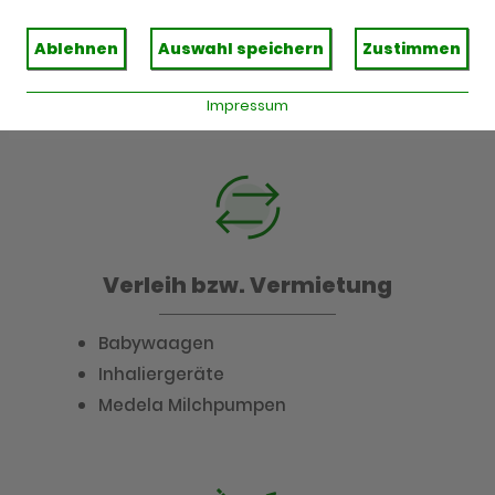
Kompressionsstrümpfe
Blutdruckmessgeräte
Ablehnen
Auswahl speichern
Zustimmen
Medela Milchpumpen
Praxis- und Pflegebedarf
Impressum
Verleih bzw. Vermietung
Babywaagen
Inhaliergeräte
Medela Milchpumpen